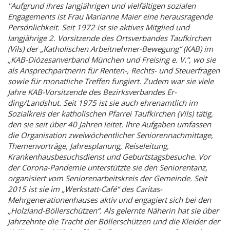
"Aufgrund ihres langjährigen und vielfältigen sozialen
Engagements ist Frau Marianne Maier eine herausragende
Persönlichkeit. Seit 1972 ist sie aktives Mitglied und
langjährige 2. Vorsitzende des Ortsverbandes Taufkirchen
(Vils) der „Katholischen Arbeitnehmer-Bewegung“ (KAB) im
„KAB-Diözesanverband München und Freising e. V.“, wo sie
als Ansprechpartnerin für Renten-, Rechts- und Steuerfragen
sowie für monatliche Treffen fungiert. Zudem war sie viele
Jahre KAB-Vorsitzende des Bezirksverbandes Er-
ding/Landshut. Seit 1975 ist sie auch ehrenamtlich im
Sozialkreis der katholischen Pfarrei Taufkirchen (Vils) tätig,
den sie seit über 40 Jahren leitet. Ihre Aufgaben umfassen
die Organisation zweiwöchentlicher Seniorennachmittage,
Themenvorträge, Jahresplanung, Reiseleitung,
Krankenhausbesuchsdienst und Geburtstagsbesuche. Vor
der Corona-Pandemie unterstützte sie den Seniorentanz,
organisiert vom Seniorenarbeitskreis der Gemeinde. Seit
2015 ist sie im „Werkstatt-Café“ des Caritas-
Mehrgenerationenhauses aktiv und engagiert sich bei den
„Holzland-Böllerschützen“. Als gelernte Näherin hat sie über
Jahrzehnte die Tracht der Böllerschützen und die Kleider der