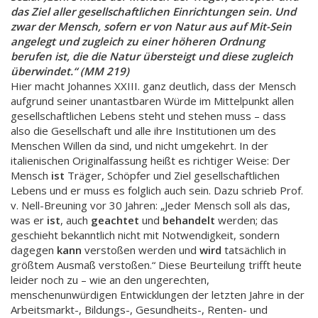
das Ziel aller gesellschaftlichen Einrichtungen sein. Und
zwar der Mensch, sofern er von Natur aus auf Mit-Sein
angelegt und zugleich zu einer höheren Ordnung
berufen ist, die die Natur übersteigt und diese zugleich
überwindet.“ (MM 219)
Hier macht Johannes XXIII. ganz deutlich, dass der Mensch
aufgrund seiner unantastbaren Würde im Mittelpunkt allen
gesellschaftlichen Lebens steht und stehen muss – dass
also die Gesellschaft und alle ihre Institutionen um des
Menschen Willen da sind, und nicht umgekehrt. In der
italienischen Originalfassung heißt es richtiger Weise: Der
Mensch
ist
Träger, Schöpfer und Ziel gesellschaftlichen
Lebens und er muss es folglich auch sein. Dazu schrieb Prof.
v. Nell-Breuning vor 30 Jahren: „Jeder Mensch soll als das,
was er
ist
, auch
geachtet
und
behandelt
werden; das
geschieht bekanntlich nicht mit Notwendigkeit, sondern
dagegen
kann
verstoßen werden und
wird
tatsächlich in
größtem Ausmaß verstoßen.“ Diese Beurteilung trifft heute
leider noch zu – wie an den ungerechten,
menschenunwürdigen Entwicklungen der letzten Jahre in der
Arbeitsmarkt-, Bildungs-, Gesundheits-, Renten- und