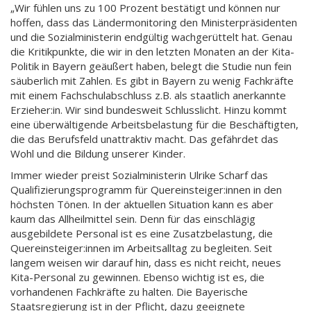
„Wir fühlen uns zu 100 Prozent bestätigt und können nur
hoffen, dass das Ländermonitoring den Ministerpräsidenten
und die Sozialministerin endgültig wachgerüttelt hat. Genau
die Kritikpunkte, die wir in den letzten Monaten an der Kita-
Politik in Bayern geäußert haben, belegt die Studie nun fein
säuberlich mit Zahlen. Es gibt in Bayern zu wenig Fachkräfte
mit einem Fachschulabschluss z.B. als staatlich anerkannte
Erzieher:in. Wir sind bundesweit Schlusslicht. Hinzu kommt
eine überwältigende Arbeitsbelastung für die Beschäftigten,
die das Berufsfeld unattraktiv macht. Das gefährdet das
Wohl und die Bildung unserer Kinder.
Immer wieder preist Sozialministerin Ulrike Scharf das
Qualifizierungsprogramm für Quereinsteiger:innen in den
höchsten Tönen. In der aktuellen Situation kann es aber
kaum das Allheilmittel sein. Denn für das einschlägig
ausgebildete Personal ist es eine Zusatzbelastung, die
Quereinsteiger:innen im Arbeitsalltag zu begleiten. Seit
langem weisen wir darauf hin, dass es nicht reicht, neues
Kita-Personal zu gewinnen. Ebenso wichtig ist es, die
vorhandenen Fachkräfte zu halten. Die Bayerische
Staatsregierung ist in der Pflicht, dazu geeignete